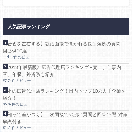
人気記事ランキング
【合否を左右する】就活面接で聞かれる長所短所の質問・
回答例30選
114.1k件のビュー
《2018年最新版》広告代理店ランキング – 売上、仕事内
容、年収、外資系も紹介！
92.2k件のビュー
日本の広告代理店ランキング！国内トップ10の大手企業を
紹介！
85.8k件のビュー
【知って差がつく】二次面接での頻出質問と回答15選-対策
解説付き
81.7k件のビュー