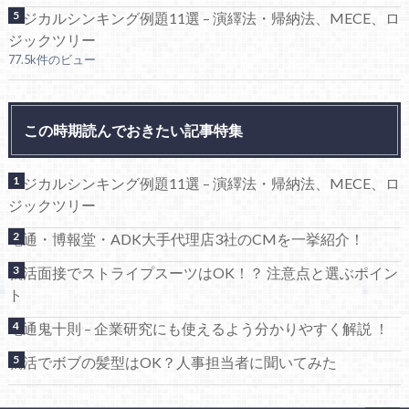
ロジカルシンキング例題11選 – 演繹法・帰納法、MECE、ロ
ジックツリー
77.5k件のビュー
この時期読んでおきたい記事特集
ロジカルシンキング例題11選 – 演繹法・帰納法、MECE、ロ
ジックツリー
電通・博報堂・ADK大手代理店3社のCMを一挙紹介！
就活面接でストライプスーツはOK！？ 注意点と選ぶポイン
ト
電通鬼十則 – 企業研究にも使えるよう分かりやすく解説 ！
就活でボブの髪型はOK？人事担当者に聞いてみた