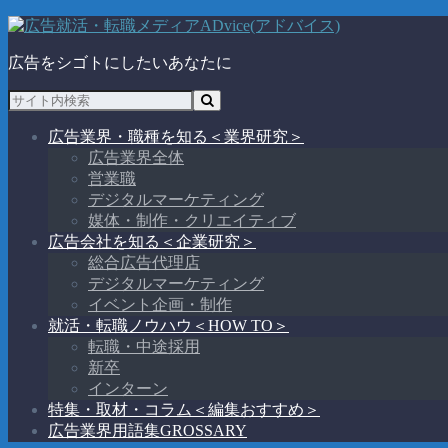
広告をシゴトにしたいあなたに
広告業界・職種を知る
＜業界研究＞
広告業界全体
営業職
デジタルマーケティング
媒体・制作・クリエイティブ
広告会社を知る
＜企業研究＞
総合広告代理店
デジタルマーケティング
イベント企画・制作
就活・転職ノウハウ
＜HOW TO＞
転職・中途採用
新卒
インターン
特集・取材・コラム
＜編集おすすめ＞
広告業界用語集
GROSSARY