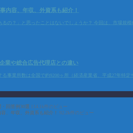
、仕事内容、年収、外資系も紹介！
るの？」と思ったことはないでしょうか？ 今回は、市場規模6兆
表企業や総合広告代理店との違い
る事業所数は全国で約9200ヶ所（経済産業省、平成27年特定
・回答例30選
114.1k件のビュー
事内容、年収、外資系も紹介！
92.2k件のビュー