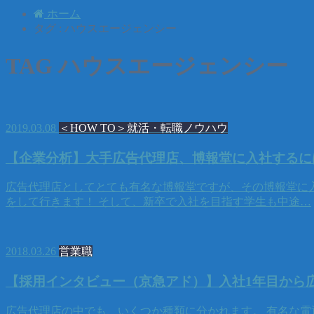
ホーム
タグ : ハウスエージェンシー
TAG
ハウスエージェンシー
2019.03.08
＜HOW TO＞就活・転職ノウハウ
【企業分析】大手広告代理店、博報堂に入社するに
広告代理店としてとても有名な博報堂ですが、その博報堂に
をして行きます！ そして、新卒で入社を目指す学生も中途…
2018.03.26
営業職
【採用インタビュー（京急アド）】入社1年目から
広告代理店の中でも、いくつか種類に分かれます。 有名な電