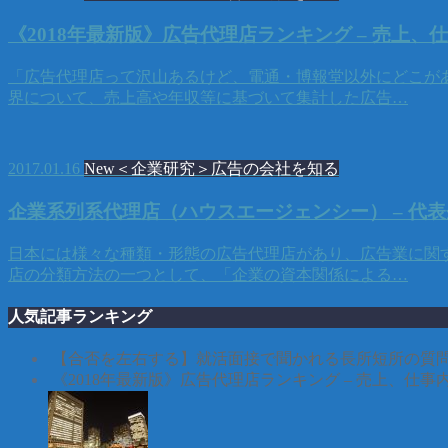
《2018年最新版》広告代理店ランキング – 売上
「広告代理店って沢山あるけど、電通・博報堂以外にどこがあ
界について、売上高や年収等に基づいて集計した広告…
2017.01.16
New＜企業研究＞広告の会社を知る
企業系列系代理店（ハウスエージェンシー） – 代
日本には様々な種類・形態の広告代理店があり、広告業に関す
店の分類方法の一つとして、「企業の資本関係による…
人気記事ランキング
【合否を左右する】就活面接で聞かれる長所短所の質問
《2018年最新版》広告代理店ランキング – 売上、仕