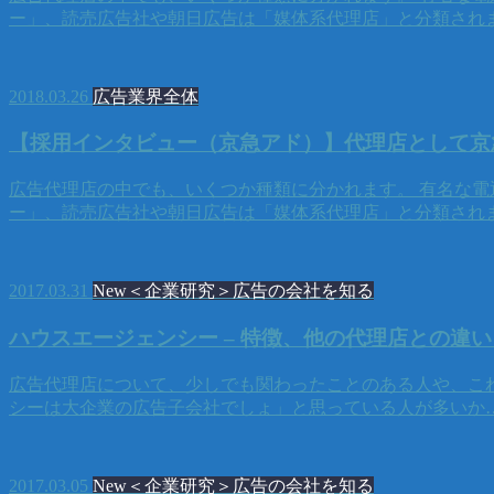
ー」、読売広告社や朝日広告は「媒体系代理店」と分類され
2018.03.26
広告業界全体
【採用インタビュー（京急アド）】代理店として京
広告代理店の中でも、いくつか種類に分かれます。 有名な電
ー」、読売広告社や朝日広告は「媒体系代理店」と分類され
2017.03.31
New＜企業研究＞広告の会社を知る
ハウスエージェンシー – 特徴、他の代理店との違
広告代理店について、少しでも関わったことのある人や、こ
シーは大企業の広告子会社でしょ」と思っている人が多いか
2017.03.05
New＜企業研究＞広告の会社を知る