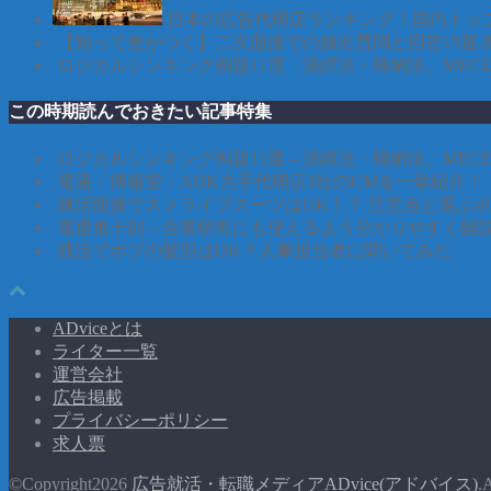
日本の広告代理店ランキング！国内トップ
【知って差がつく】二次面接での頻出質問と回答15選-
ロジカルシンキング例題11選 – 演繹法・帰納法、ME
この時期読んでおきたい記事特集
ロジカルシンキング例題11選 – 演繹法・帰納法、ME
電通・博報堂・ADK大手代理店3社のCMを一挙紹介！
就活面接でストライプスーツはOK！？ 注意点と選ぶ
電通鬼十則 – 企業研究にも使えるよう分かりやすく解説
就活でボブの髪型はOK？人事担当者に聞いてみた
ADviceとは
ライター一覧
運営会社
広告掲載
プライバシーポリシー
求人票
©Copyright2026
広告就活・転職メディアADvice(アドバイス)
.