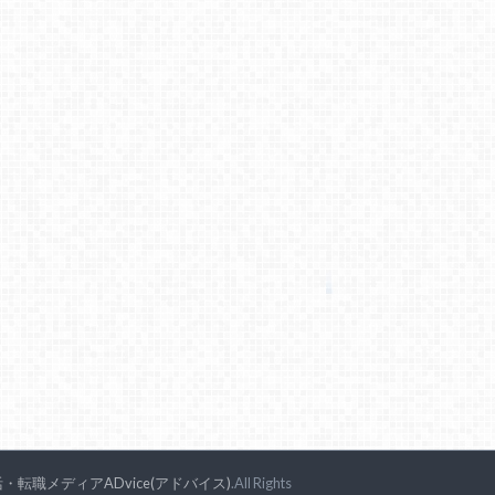
・転職メディアADvice(アドバイス)
.All Rights