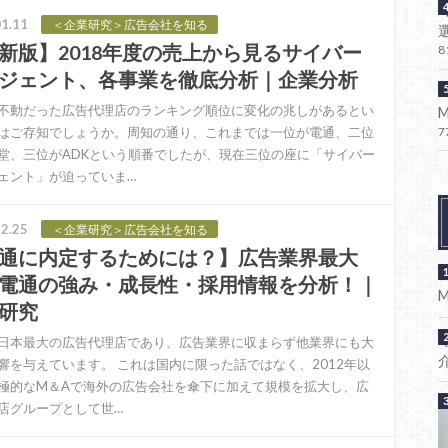
1.11
＜企業研究＞広告会社を知る
新版】2018年度の売上から見るサイバー
8
ジェント、各事業を徹底分析｜企業分析
不動だった広告代理店のランキング順位に変化の兆しがあるとい
はご存知でしょうか。周知の通り、これまでは一位が電通、二位
7
堂、三位がADKという順番でしたが、現在三位の座に「サイバー
ェント」が迫っていま…
2.25
＜企業研究＞広告会社を知る
通に内定するためには？】広告業界最大
電通の強み・成長性・採用情報を分析！｜
研究
日本最大の広告代理店であり、広告業界に収まらず他業界にも大
響を与えています。 これは国内に限った話ではなく、2012年以
極的なM＆Aで海外の広告会社を傘下に加えて規模を拡大し、広
店グループとして世…