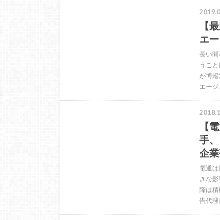
2019.0
【最
エー
長い間
うこと
が博報
エージ
2018.1
【電
手、
企業
電通は
きな影
降は積
告代理