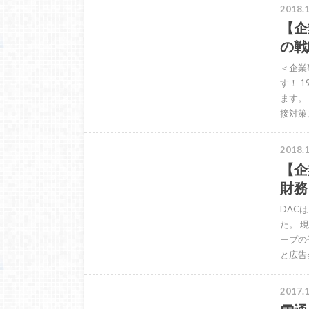
2018.1
【企
の戦
＜企業
す！ 
ます。
接対策
2018.1
【企
財務
DAC
た。 
ープの
と広告
2017.1