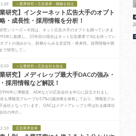
1.09
＜業界研究＞広告業界・職種を知る
業研究】インターネット広告大手のオプト
略・成長性・採用情報を分析！
研究シリーズ＞今回は、ネット広告大手のオプトを調べていきま
1993年に創業し、25年目の現在はネット広告業界で3位を誇ってい
 オプトの強みから、財務からみる安定性・将来性、採用情報や面
まで研究して…
0.30
＜企業研究＞広告会社を知る
業研究】メディレップ最大手DACの強み・
・採用情報など解説！
は1996年に博報堂、ADKなどの広告会社を中心に設立されまし
現在も博報堂グループが57%の議決権を保有しており、博報堂グル
子会社となっています。 DACはメディアレップと呼ばれる媒体社
会社の仲介…
2.10
広告業界全体