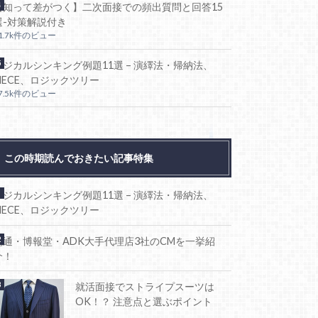
【知って差がつく】二次面接での頻出質問と回答15
選-対策解説付き
1.7k件のビュー
ロジカルシンキング例題11選 – 演繹法・帰納法、
MECE、ロジックツリー
7.5k件のビュー
この時期読んでおきたい記事特集
ロジカルシンキング例題11選 – 演繹法・帰納法、
MECE、ロジックツリー
電通・博報堂・ADK大手代理店3社のCMを一挙紹
介！
就活面接でストライプスーツは
OK！？ 注意点と選ぶポイント