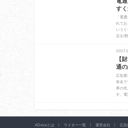
電通
すく
「電通
れてお
いうぐ
店を理
2017.0
【財
通の
広告業
有名で
界の売
す。電
ADviceとは
ライター一覧
運営会社
広告