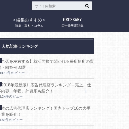
＜編集おすすめ＞
GROSSARY
ウ
特集・取材・コラム
広告業界用語集
人気記事ランキング
【合否を左右する】就活面接で聞かれる長所短所の質
問・回答例30選
14.1k件のビュー
《2018年最新版》広告代理店ランキング – 売上、仕
事内容、年収、外資系も紹介！
2.2k件のビュー
日本の広告代理店ランキング！国内トップ10の大手
企業を紹介！
5.8k件のビュー