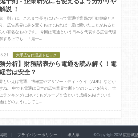
鬼十則 – 企業研究にも使えるよう分かりや
解説 ！
鬼十則」は、これまで長きにわたって電通従業員の行動規範とさ
り、広告業界に身を置くものであれば一度は聞いたことがあると
らい有名なものです。 今回は電通という日本を代表する広告代理
解する上でも、「鬼十…
6.21
大手広告代理店トピック
務分析】財務諸表から電通を読み解く！電
経営は安全？
界といえば電通、博報堂やアサツー・ディ・ケイ（ADK）などが
すね。 中でも電通は日本の広告業界で断トツのシェアを誇り、世
上ランキングにおいてもグループ５位という成績をあげていま
通はどのようにしてこ…
掲載
プライバシーポリシー
求人票
©Copyright2026
広告就活