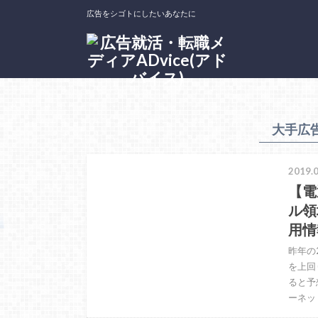
広告をシゴトにしたいあなたに
ホーム
大手広告代理店トピック
大手広
2019.0
【電
ル領
用情
昨年の
を上回
ると予
ーネッ