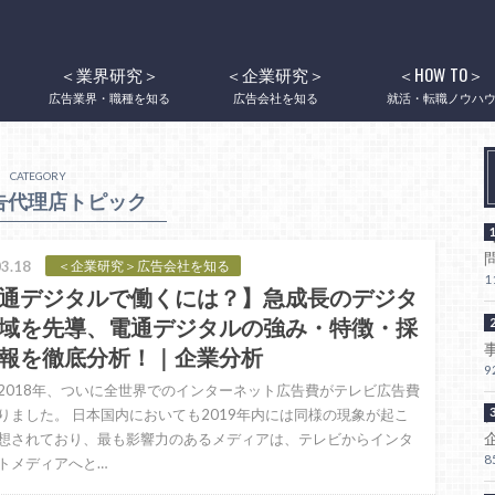
＜業界研究＞
＜企業研究＞
＜HOW TO＞
広告業界・職種を知る
広告会社を知る
就活・転職ノウハ
CATEGORY
告代理店トピック
3.18
＜企業研究＞広告会社を知る
1
通デジタルで働くには？】急成長のデジタ
域を先導、電通デジタルの強み・特徴・採
報を徹底分析！｜企業分析
9
2018年、ついに全世界でのインターネット広告費がテレビ広告費
りました。 日本国内においても2019年内には同様の現象が起こ
想されており、最も影響力のあるメディアは、テレビからインタ
8
トメディアへと…