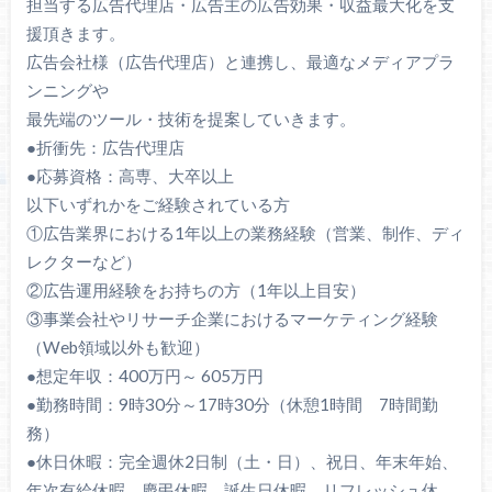
担当する広告代理店・広告主の広告効果・収益最大化を支
援頂きます。
広告会社様（広告代理店）と連携し、最適なメディアプラ
ンニングや
最先端のツール・技術を提案していきます。
●折衝先：広告代理店
●応募資格：高専、大卒以上
以下いずれかをご経験されている方
①広告業界における1年以上の業務経験（営業、制作、ディ
レクターなど）
②広告運用経験をお持ちの方（1年以上目安）
③事業会社やリサーチ企業におけるマーケティング経験
（Web領域以外も歓迎）
●想定年収：400万円～ 605万円
●勤務時間：9時30分～17時30分（休憩1時間 7時間勤
務）
●休日休暇：完全週休2日制（土・日）、祝日、年末年始、
年次有給休暇、慶弔休暇、誕生日休暇、リフレッシュ休