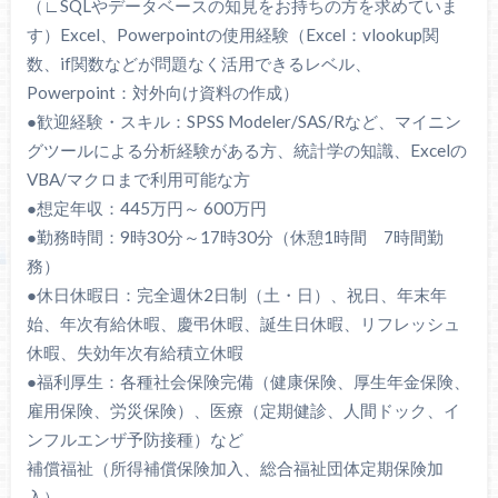
（∟SQLやデータベースの知見をお持ちの方を求めていま
す）Excel、Powerpointの使用経験（Excel：vlookup関
数、if関数などが問題なく活用できるレベル、
Powerpoint：対外向け資料の作成）
●歓迎経験・スキル：SPSS Modeler/SAS/Rなど、マイニン
グツールによる分析経験がある方、統計学の知識、Excelの
VBA/マクロまで利用可能な方
●想定年収：445万円～ 600万円
●勤務時間：9時30分～17時30分（休憩1時間 7時間勤
務）
●休日休暇日：完全週休2日制（土・日）、祝日、年末年
始、年次有給休暇、慶弔休暇、誕生日休暇、リフレッシュ
休暇、失効年次有給積立休暇
●福利厚生：各種社会保険完備（健康保険、厚生年金保険、
雇用保険、労災保険）、医療（定期健診、人間ドック、イ
ンフルエンザ予防接種）など
補償福祉（所得補償保険加入、総合福祉団体定期保険加
入）