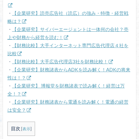
・
【企業研究】読売広告社（読広）の強み・特徴・経営戦
略は？
・
【企業研究】サイバーエージェントは一体何の会社？売
上や財務から経営を読む！
・
【財務比較】大手インターネット専門広告代理店４社を
比較
・
【財務比較】大手広告代理店3社を財務比較！
・
【企業研究】財務諸表からADKを読み解く！ADKの将来
性は！？
・
【企業研究】 博報堂を財務諸表で読み解く！経営は万
全！？
・
【企業研究】財務諸表から電通を読み解く！電通の経営
は安全？
目次
[
表示
]