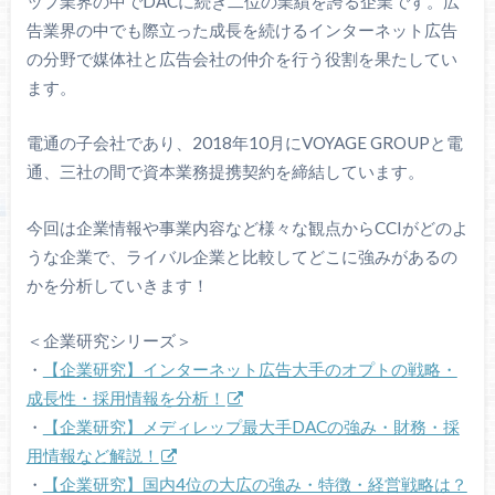
ップ業界の中でDACに続き二位の業績を誇る企業です。広
告業界の中でも際立った成長を続けるインターネット広告
の分野で媒体社と広告会社の仲介を行う役割を果たしてい
ます。
電通の子会社であり、2018年10月にVOYAGE GROUPと電
通、三社の間で資本業務提携契約を締結しています。
今回は企業情報や事業内容など様々な観点からCCIがどのよ
うな企業で、ライバル企業と比較してどこに強みがあるの
かを分析していきます！
＜企業研究シリーズ＞
・
【企業研究】インターネット広告大手のオプトの戦略・
成長性・採用情報を分析！
・
【企業研究】メディレップ最大手DACの強み・財務・採
用情報など解説！
・
【企業研究】国内4位の大広の強み・特徴・経営戦略は？