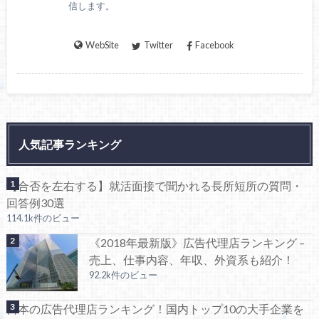
信します。
WebSite
Twitter
Facebook
人気記事ランキング
【合否を左右する】就活面接で聞かれる長所短所の質問・
回答例30選
114.1k件のビュー
《2018年最新版》広告代理店ランキング –
売上、仕事内容、年収、外資系も紹介！
92.2k件のビュー
日本の広告代理店ランキング！国内トップ10の大手企業を