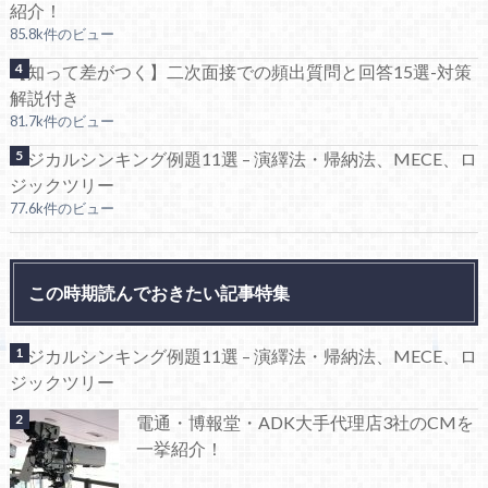
紹介！
85.8k件のビュー
【知って差がつく】二次面接での頻出質問と回答15選-対策
解説付き
81.7k件のビュー
ロジカルシンキング例題11選 – 演繹法・帰納法、MECE、ロ
ジックツリー
77.6k件のビュー
この時期読んでおきたい記事特集
ロジカルシンキング例題11選 – 演繹法・帰納法、MECE、ロ
ジックツリー
電通・博報堂・ADK大手代理店3社のCMを
一挙紹介！