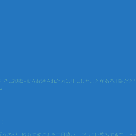
！
すでに就職活動を経験された方は耳にしたことがある用語だと思
…
！
配なのが、飲みすぎによる二日酔い。ついつい飲みすぎてしま