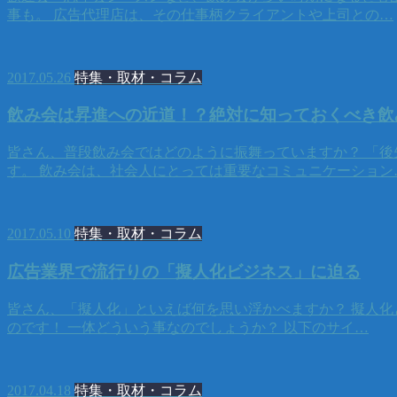
事も。 広告代理店は、その仕事柄クライアントや上司との…
2017.05.26
特集・取材・コラム
飲み会は昇進への近道！？絶対に知っておくべき飲
皆さん、普段飲み会ではどのように振舞っていますか？ 「
す。 飲み会は、社会人にとっては重要なコミュニケーション
2017.05.10
特集・取材・コラム
広告業界で流行りの「擬人化ビジネス」に迫る
皆さん、「擬人化」といえば何を思い浮かべますか？ 擬人化
のです！ 一体どういう事なのでしょうか？ 以下のサイ…
2017.04.18
特集・取材・コラム