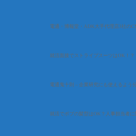
電通・博報堂・ADK大手代理店3社の
就活面接でストライプスーツはOK！？
電通鬼十則 – 企業研究にも使えるよう
就活でボブの髪型はOK？人事担当者に