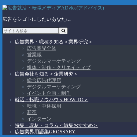
広告をシゴトにしたいあなたに
広告業界・職種を知る
＜業界研究＞
広告業界全体
営業職
デジタルマーケティング
媒体・制作・クリエイティブ
広告会社を知る
＜企業研究＞
総合広告代理店
デジタルマーケティング
イベント企画・制作
就活・転職ノウハウ
＜HOW TO＞
転職・中途採用
新卒
インターン
特集・取材・コラム
＜編集おすすめ＞
広告業界用語集
GROSSARY