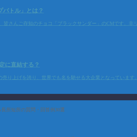
プバトル」とは？
は、皆さんご存知のチョコ「ブラックサンダー」のCMです。非
定に直結する？
売り上げを誇り、世界でも名を馳せる大企業となっています。入
長所短所の質問・回答例30選