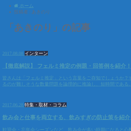
ホーム
投稿者 : あきのり
「あきのり」の記事
2017.08.08
インターン
【徹底解説】 フェルミ推定の例題・回答例を紹介
皆さんは「フェルミ推定」という言葉をご存知でしょうか？
るのが難しそうな数量問題を論理的に推論し、短時間である
2017.06.28
特集・取材・コラム
飲み会と仕事を両立する、飲みすぎの防止策を紹介
歓迎会・忘年会シーズンなど、飲み会が多い時期になると心