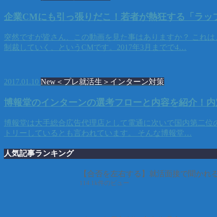
企業CMにも引っ張りだこ！若者が熱狂する「ラッ
突然ですが皆さん、この動画を見た事はありますか？ これ
制裁していく、というCMです。2017年3月までで4…
2017.01.10
New＜プレ就活生＞インターン対策
博報堂のインターンの選考フローと内容を紹介！内
博報堂は大手総合広告代理店として電通に次いで国内第二位の
トリーしているとも言われています。 そんな博報堂…
人気記事ランキング
【合否を左右する】就活面接で聞かれる
114.1k件のビュー