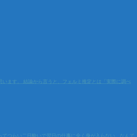
います。 結論から言うと、フェルミ推定とは「実際に調べ
ってつらい二日酔いで翌日の仕事に全く身が入らない、なんて