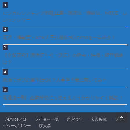
ロジカルシンキング例題11選 – 演繹法・帰納法、MECE、ロ
ジックツリー
電通・博報堂・ADK大手代理店3社のCMを一挙紹介！
【企業研究】読売広告社（読広）の強み・特徴・経営戦略
は？
就活でボブの髪型はOK？人事担当者に聞いてみた
電通鬼十則 – 企業研究にも使えるよう分かりやすく解説 ！
ADviceとは
ライター一覧
運営会社
広告掲載
プライ
バシーポリシー
求人票