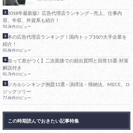
《2018年最新版》広告代理店ランキング – 売上、仕事内
容、年収、外資系も紹介！
92.2k件のビュー
日本の広告代理店ランキング！国内トップ10の大手企業を
紹介！
85.8k件のビュー
【知って差がつく】二次面接での頻出質問と回答15選-対策
解説付き
81.7k件のビュー
ロジカルシンキング例題11選 – 演繹法・帰納法、MECE、ロ
ジックツリー
77.6k件のビュー
この時期読んでおきたい記事特集