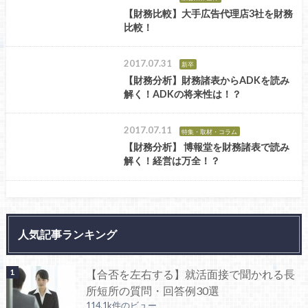
【財務比較】大手広告代理店3社を財務
比較！
2017.07.31
新卒
【財務分析】財務諸表からADKを読み
解く！ADKの将来性は！？
2017.07.11
特集・取材・コラム
【財務分析】 博報堂を財務諸表で読み
解く！経営は万全！？
人気記事ランキング
【合否を左右する】就活面接で聞かれる長
所短所の質問・回答例30選
114.1k件のビュー