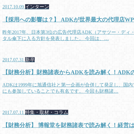
2017.10.09
インターン
【採用への影響は？】 ADKが世界最大の代理店WP
昨年2017年、日本第3位の広告代理店ADK（アサツー・デ
タル傘下に入る方針を発表しました。 今回は、…
2017.07.31
新卒
【財務分析】財務諸表からADKを読み解く！ADK
ADKは1999年に旭通信社と第一企画が合併して発足し、
にも参加していることでも有名です。 今回も財務諸…
2017.07.11
特集・取材・コラム
【財務分析】 博報堂を財務諸表で読み解く！経営