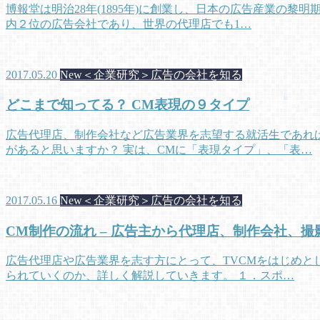
博報堂は明治28年(1895年)に創業し、日本の広告産業の
内２位の広告会社であり、世界の代理店でも1…
2017.05.20
New＜企業研究＞広告の会社を知る
どこまで知ってる？ CM表現の９タイプ
広告代理店、制作会社など広告業界を志望する就活生であれ
があると思いますか？ 実は、CMに「表現タイプ」、「表…
2017.05.16
New＜企業研究＞広告の会社を知る
CM制作の流れ – 広告主から代理店、制作会社、
広告代理店や広告業界を志す方にとって、TVCMをはじめと
られていくのか、詳しく解説していきます。 １．スポ…