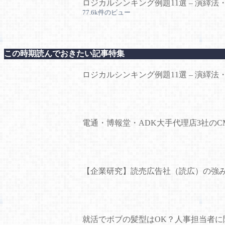
ロジカルシンキング例題11選 – 演繹法
77.6k件のビュー
この時期読んでおきたい記事特集
ロジカルシンキング例題11選 – 演繹法
電通・博報堂・ADK大手代理店3社の
【企業研究】読売広告社（読広）の強
就活でボブの髪型はOK？人事担当者に