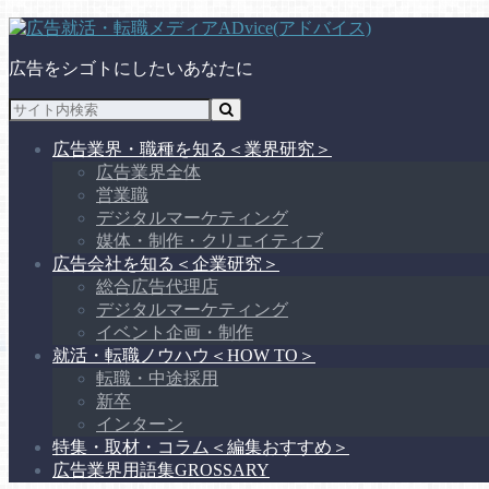
広告をシゴトにしたいあなたに
広告業界・職種を知る
＜業界研究＞
広告業界全体
営業職
デジタルマーケティング
媒体・制作・クリエイティブ
広告会社を知る
＜企業研究＞
総合広告代理店
デジタルマーケティング
イベント企画・制作
就活・転職ノウハウ
＜HOW TO＞
転職・中途採用
新卒
インターン
特集・取材・コラム
＜編集おすすめ＞
広告業界用語集
GROSSARY