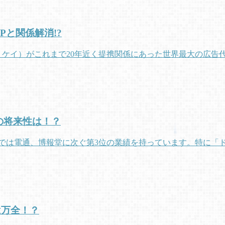
Pと関係解消!?
ィ・ケイ）がこれまで20年近く提携関係にあった世界最大の広
の将来性は！？
国内では電通、博報堂に次ぐ第3位の業績を持っています。特に
は万全！？