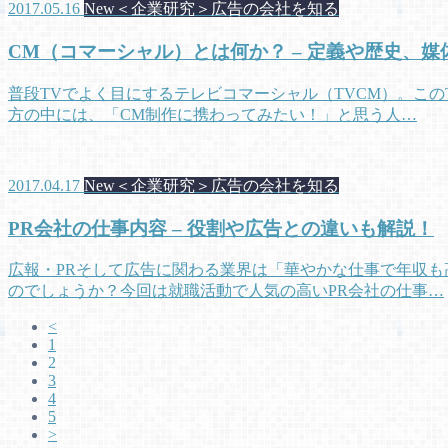
2017.05.16
New＜企業研究＞広告の会社を知る
CM（コマーシャル）とは何か？ – 定義や歴史、媒
普段TVでよく目にするテレビコマーシャル（TVCM）。こ
方の中には、「CM制作に携わってみたい！」と思う人…
2017.04.17
New＜企業研究＞広告の会社を知る
PR会社の仕事内容 – 役割や広告との違いも解説！
広報・PRそして広告に関わる業界は「華やかな仕事で年収
のでしょうか？今回は就職活動で人気の高いPR会社の仕事…
<
1
2
3
4
5
>