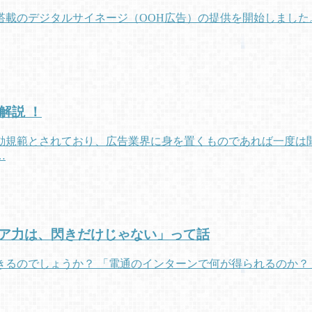
載のデジタルサイネージ（OOH広告）の提供を開始しました。
解説 ！
動規範とされており、広告業界に身を置くものであれば一度は聞
…
ア力は、閃きだけじゃない」って話
るのでしょうか？ 「電通のインターンで何が得られるのか？」