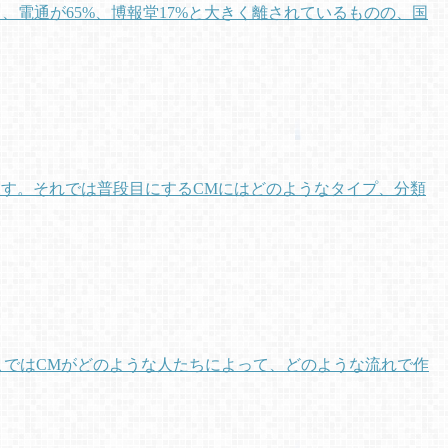
、電通が65%、博報堂17%と大きく離されているものの、国
す。それでは普段目にするCMにはどのようなタイプ、分類
こではCMがどのような人たちによって、どのような流れで作