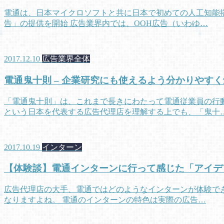
電通は、日本マイクロソフトと共に日本で初めての人工知能搭
告」の提供を開始 広告業界内では、OOH広告（いわゆ…
2017.12.10
広告業界全体
電通鬼十則 – 企業研究にも使えるよう分かりやすく
「電通鬼十則」は、これまで長きにわたって電通従業員の行
という日本を代表する広告代理店を理解する上でも、「鬼十
2017.10.19
インターン
【体験談】電通インターンに行って感じた「アイデ
広告代理店の大手、電通ではどのようなインターンが体験でき
なりますよね。 電通のインターンの特色は実際の広告…