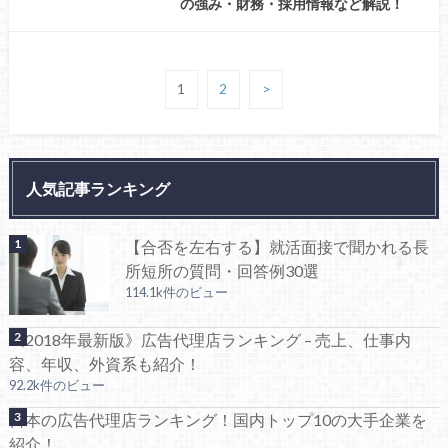
の強み・財務・採用情報など解説！
1
2
>
人気記事ランキング
【合否を左右する】就活面接で聞かれる長
所短所の質問・回答例30選
114.1k件のビュー
《2018年最新版》広告代理店ランキング – 売上、仕事内
容、年収、外資系も紹介！
92.2k件のビュー
日本の広告代理店ランキング！国内トップ10の大手企業を
紹介！