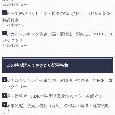
85.8k件のビュー
【知って差がつく】二次面接での頻出質問と回答15選-対策
解説付き
81.7k件のビュー
ロジカルシンキング例題11選 – 演繹法・帰納法、MECE、ロ
ジックツリー
77.6k件のビュー
この時期読んでおきたい記事特集
ロジカルシンキング例題11選 – 演繹法・帰納法、MECE、ロ
ジックツリー
電通・博報堂・ADK大手代理店3社のCMを一挙紹介！
【企業研究】読売広告社（読広）の強み・特徴・経営戦略
は？