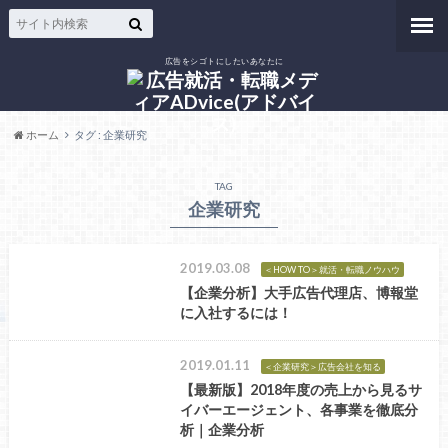
広告をシゴトにしたいあなたに
ホーム
タグ : 企業研究
TAG
企業研究
2019.03.08
＜HOW TO＞就活・転職ノウハウ
【企業分析】大手広告代理店、博報堂
に入社するには！
2019.01.11
＜企業研究＞広告会社を知る
【最新版】2018年度の売上から見るサ
イバーエージェント、各事業を徹底分
析｜企業分析